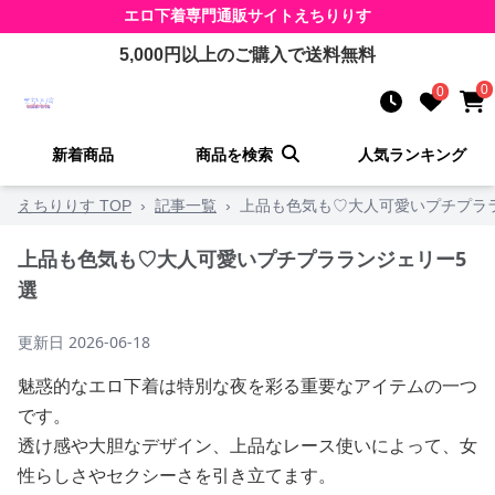
エロ下着
専門通販サイト
えちりりす
5,000
円以上のご購入で送料無料
0
0
新着商品
商品を検索
人気ランキング
えちりりす TOP
›
記事一覧
›
上品も色気も♡大人可愛いプチプラ
上品も色気も♡大人可愛いプチプラランジェリー5
選
更新日
2026-06-18
魅惑的なエロ下着は特別な夜を彩る重要なアイテムの一つ
です。
透け感や大胆なデザイン、上品なレース使いによって、女
性らしさやセクシーさを引き立てます。