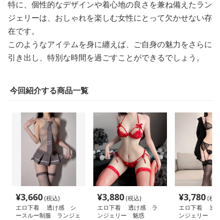
特に、個性的なデザインや着心地の良さを兼ね備えたラン
ジェリーは、おしゃれを楽しむ女性にとって欠かせない存
在です。
このようなアイテムを身に纏えば、ご自身の魅力をさらに
引き出し、特別な時間を過ごすことができるでしょう。
今回紹介する商品一覧
¥
3,660
¥
3,880
¥
3,780
(税込)
(税込)
(税込
エロ下着 透け感 シ
エロ下着 透け感 ラ
エロ下着 透
ースルー制服 ランジェ
ンジェリー 魅惑
ンジェリー 魅