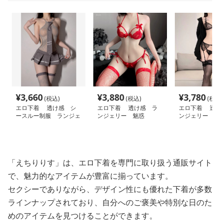
¥
3,660
¥
3,880
¥
3,780
(税込)
(税込)
(税込
エロ下着 透け感 シ
エロ下着 透け感 ラ
エロ下着 透
ースルー制服 ランジェ
ンジェリー 魅惑
ンジェリー 魅
リー 魅惑 ミニスカー
魅せ
ト
「えちりりす」は、エロ下着を専門に取り扱う通販サイト
で、魅力的なアイテムが豊富に揃っています。
セクシーでありながら、デザイン性にも優れた下着が多数
ラインナップされており、自分へのご褒美や特別な日のた
めのアイテムを見つけることができます。