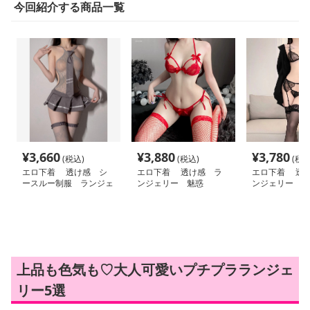
今回紹介する商品一覧
¥
3,660
¥
3,880
¥
3,780
(税込)
(税込)
(税込
エロ下着 透け感 シ
エロ下着 透け感 ラ
エロ下着 透
ースルー制服 ランジェ
ンジェリー 魅惑
ンジェリー 魅
リー 魅惑 ミニスカー
魅せ
ト
上品も色気も♡大人可愛いプチプラランジェ
リー5選