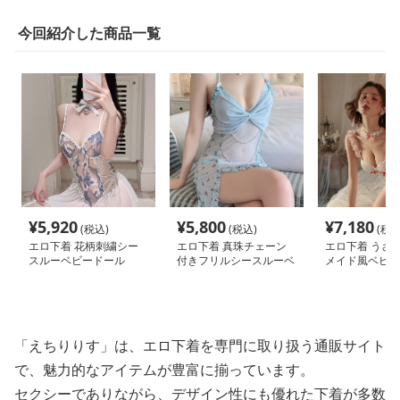
今回紹介した商品一覧
¥
5,920
¥
5,800
¥
7,180
(税込)
(税込)
(税込
エロ下着 花柄刺繍シー
エロ下着 真珠チェーン
エロ下着 うさ
スルーベビードール
付きフリルシースルーベ
メイド風ベビー
ビードール
「えちりりす」は、エロ下着を専門に取り扱う通販サイト
で、魅力的なアイテムが豊富に揃っています。
セクシーでありながら、デザイン性にも優れた下着が多数