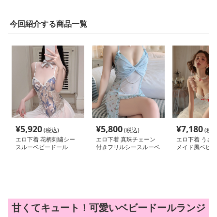
今回紹介する商品一覧
¥
5,920
¥
5,800
¥
7,180
(税込)
(税込)
(税込
エロ下着 花柄刺繍シー
エロ下着 真珠チェーン
エロ下着 うさ
スルーベビードール
付きフリルシースルーベ
メイド風ベビー
ビードール
甘くてキュート！可愛いベビードールランジ