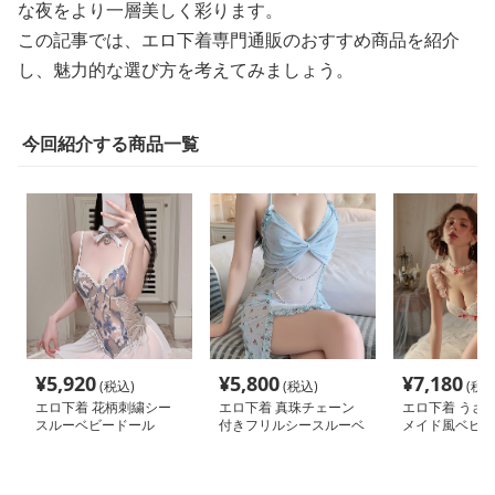
な夜をより一層美しく彩ります。
この記事では、エロ下着専門通販のおすすめ商品を紹介
し、魅力的な選び方を考えてみましょう。
今回紹介する商品一覧
¥
5,920
¥
5,800
¥
7,180
(税込)
(税込)
(税込
エロ下着 花柄刺繍シー
エロ下着 真珠チェーン
エロ下着 うさ
スルーベビードール
付きフリルシースルーベ
メイド風ベビー
ビードール