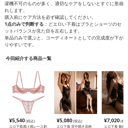
濯機不可のものが多く、適切なケアをしないとすぐに形崩
れします。
購入前にケア方法を必ず確認してください。
1点のみで判断する
：どエロい下着はブラとショーツのセ
ットバランスが見た目を左右します。
単品のみで選ぶと、コーディネートとしての完成度が下が
りやすいです。
今回紹介する商品一覧
¥
5,540
¥
5,080
¥
7,020
(税込)
(税込)
(税込
エロ下着透け感レース刺
エロ下着 背中開き花柄
エロ下着 魅惑