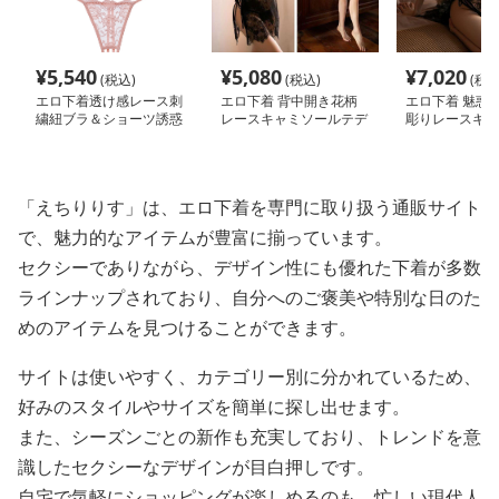
¥
5,540
¥
5,080
¥
7,020
(税込)
(税込)
(税込
エロ下着透け感レース刺
エロ下着 背中開き花柄
エロ下着 魅惑
繍紐ブラ＆ショーツ誘惑
レースキャミソールテデ
彫りレースキャ
セット
ィ
テディ
「えちりりす」は、エロ下着を専門に取り扱う通販サイト
で、魅力的なアイテムが豊富に揃っています。
セクシーでありながら、デザイン性にも優れた下着が多数
ラインナップされており、自分へのご褒美や特別な日のた
めのアイテムを見つけることができます。
サイトは使いやすく、カテゴリー別に分かれているため、
好みのスタイルやサイズを簡単に探し出せます。
また、シーズンごとの新作も充実しており、トレンドを意
識したセクシーなデザインが目白押しです。
自宅で気軽にショッピングが楽しめるのも、忙しい現代人