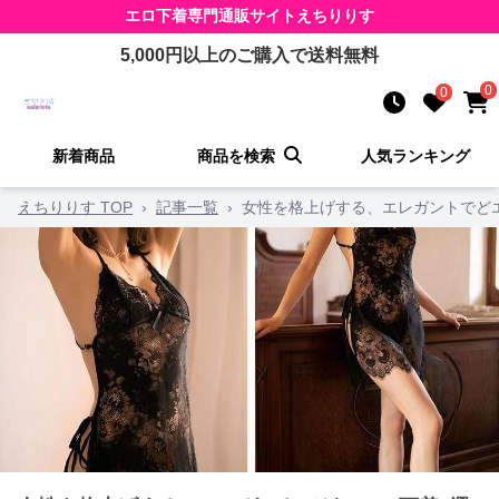
エロ下着
専門通販サイト
えちりりす
5,000
円以上のご購入で送料無料
0
0
新着商品
商品を検索
人気ランキング
えちりりす TOP
›
記事一覧
›
女性を格上げする、エレガントでど