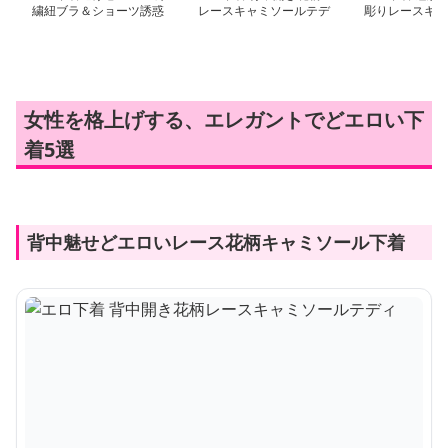
繍紐ブラ＆ショーツ誘惑
レースキャミソールテデ
彫りレースキャ
セット
ィ
テディ
女性を格上げする、エレガントでどエロい下
着5選
背中魅せどエロいレース花柄キャミソール下着