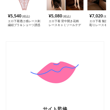
¥
5,540
¥
5,080
¥
7,020
(税込)
(税込)
(税込
エロ下着透け感レース刺
エロ下着 背中開き花柄
エロ下着 魅惑
繍紐ブラ＆ショーツ誘惑
レースキャミソールテデ
彫りレースキャ
セット
ィ
テディ
サイト監修