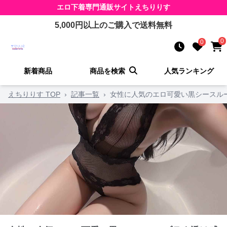
エロ下着
専門通販サイト
えちりりす
5,000
円以上のご購入で送料無料
0
0
新着商品
商品を検索
人気ランキング
えちりりす TOP
›
記事一覧
›
女性に人気のエロ可愛い黒シースル