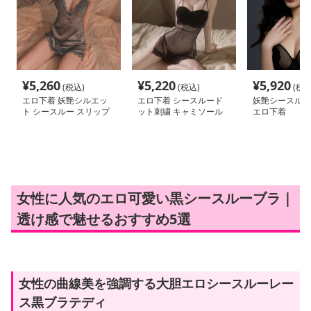
¥
5,260
¥
5,220
¥
5,920
(税込)
(税込)
(税込
エロ下着 妖艶シルエッ
エロ下着 シースルード
妖艶シースルー
ト シースルー スリップ
ット刺繍 キャミソール
エロ下着
バッスト脚魅せ
女性に人気のエロ可愛い黒シースルーブラ｜
透け感で魅せるおすすめ5選
女性の曲線美を強調する大胆エロシースルーレー
ス黒ブラテディ