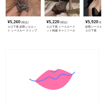
¥
5,260
¥
5,220
¥
5,920
(税込)
(税込)
(税込
エロ下着 妖艶シルエッ
エロ下着 シースルード
妖艶シースルー
ト シースルー スリップ
ット刺繍 キャミソール
エロ下着
バッスト脚魅せ