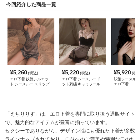
今回紹介した商品一覧
¥
5,260
¥
5,220
¥
5,920
(税込)
(税込)
(税込
エロ下着 妖艶シルエッ
エロ下着 シースルード
妖艶シースルー
ト シースルー スリップ
ット刺繍 キャミソール
エロ下着
バッスト脚魅せ
「えちりりす」は、エロ下着を専門に取り扱う通販サイト
で、魅力的なアイテムが豊富に揃っています。
セクシーでありながら、デザイン性にも優れた下着が多数
ラインナップされており、自分へのご褒美や特別な日のた