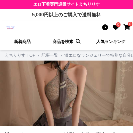
エロ下着
専門通販サイト
えちりりす
5,000
円以上のご購入で送料無料
0
0
新着商品
商品を検索
人気ランキング
えちりりす TOP
›
記事一覧
›
激エロなランジェリーで特別な自分