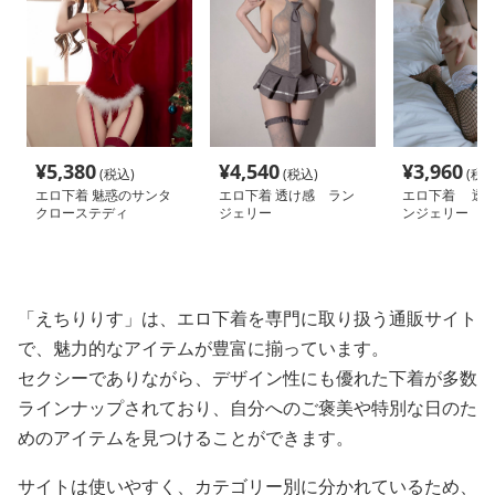
¥
5,380
¥
4,540
¥
3,960
(税込)
(税込)
(税込
エロ下着 魅惑のサンタ
エロ下着 透け感 ラン
エロ下着 透
クローステディ
ジェリー
ンジェリー 魅
「えちりりす」は、エロ下着を専門に取り扱う通販サイト
で、魅力的なアイテムが豊富に揃っています。
セクシーでありながら、デザイン性にも優れた下着が多数
ラインナップされており、自分へのご褒美や特別な日のた
めのアイテムを見つけることができます。
サイトは使いやすく、カテゴリー別に分かれているため、