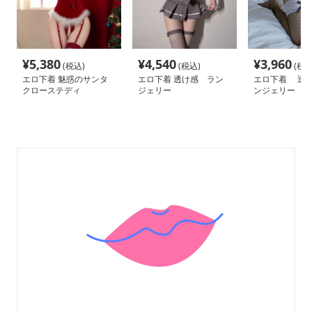
¥
5,380
¥
4,540
¥
3,960
(税込)
(税込)
(税込
エロ下着 魅惑のサンタ
エロ下着 透け感 ラン
エロ下着 透
クローステディ
ジェリー
ンジェリー 魅