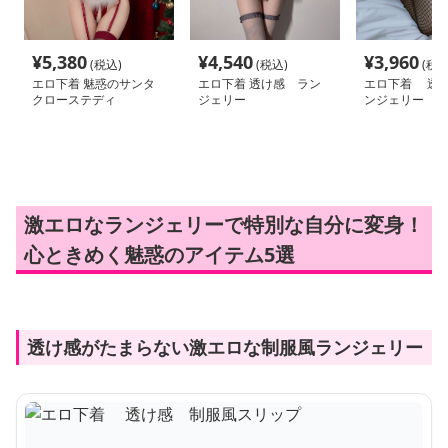
¥
5,380
¥
4,540
¥
3,960
(税込)
(税込)
(税込
エロ下着 魅惑のサンタ
エロ下着 透け感 ラン
エロ下着 透
クローステディ
ジェリー
ンジェリー 魅
激エロなランジェリーで特別な自分に変身！
心ときめく魅惑のアイテム5選
透け感がたまらない激エロな制服風ランジェリー