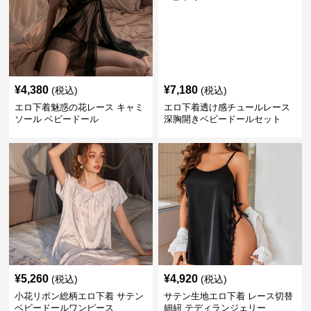
¥
4,380
¥
7,180
(税込)
(税込)
エロ下着魅惑の花レース キャミ
エロ下着透け感チュールレース
ソール ベビードール
深胸開きベビードールセット
¥
5,260
¥
4,920
(税込)
(税込)
小花リボン総柄エロ下着 サテン
サテン生地エロ下着 レース切替
ベビードールワンピース
細紐 テディランジェリー