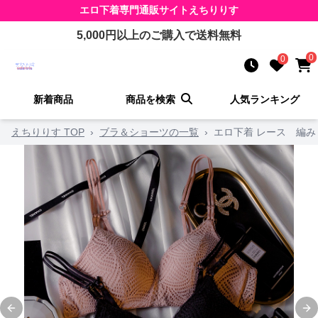
エロ下着
専門通販サイト
えちりりす
5,000
円以上のご購入で送料無料
0
0
新着商品
商品を検索
人気ランキング
えちりりす TOP
›
ブラ＆ショーツの一覧
›
エロ下着 レース 編
Previous slide
Ne