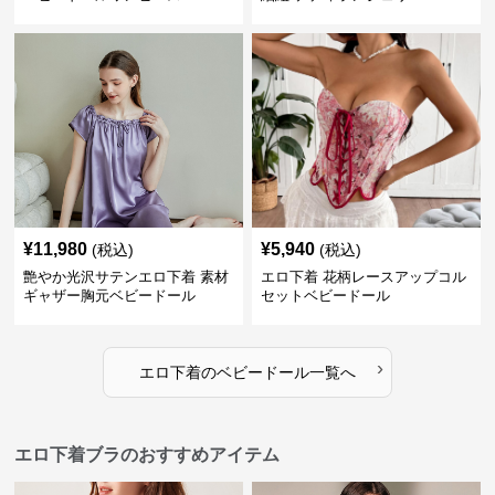
¥
11,980
¥
5,940
(税込)
(税込)
艶やか光沢サテンエロ下着 素材
エロ下着 花柄レースアップコル
ギャザー胸元ベビードール
セットベビードール
›
エロ下着
の
ベビードール
一覧へ
エロ下着ブラのおすすめアイテム