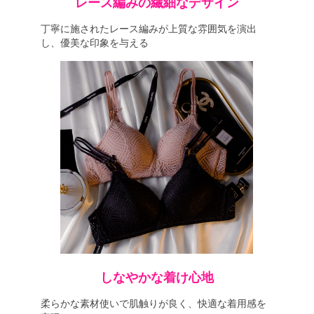
レース編みの繊細なデザイン
丁寧に施されたレース編みが上質な雰囲気を演出
し、優美な印象を与える
しなやかな着け心地
柔らかな素材使いで肌触りが良く、快適な着用感を