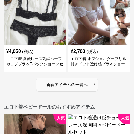
¥
4,050
¥
2,700
(税込)
(税込)
エロ下着 薔薇レース刺繍ハーフ
エロ下着 オフショルダーフリル
カップブラ＆Tバックショーツセ
付きドット透け感ブラ＆ショー
ット
ツ
›
新着アイテムの一覧へ
エロ下着ベビードールのおすすめアイテム
人気
人気