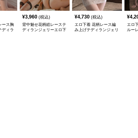
¥
3,960
¥
4,730
¥
4,2
(税込)
(税込)
レース胸
背中魅せ花柄総レーステ
エロ下着 花柄レース編
エロ
テディラ
ディランジェリーエロ下
み上げテディランジェリ
ルー
着
ー
ンジ