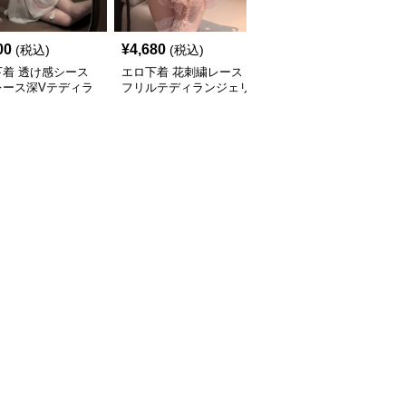
00
¥
4,680
¥
4,300
(税込)
(税込)
(税込)
下着 透け感シース
エロ下着 花刺繍レース
エロ下着 透け感レース
レース深Vテディラ
フリルテディランジェリ
フリルテディ 大人の誘
ェリー
ー
惑ボディスーツ テディ
ランジェリー