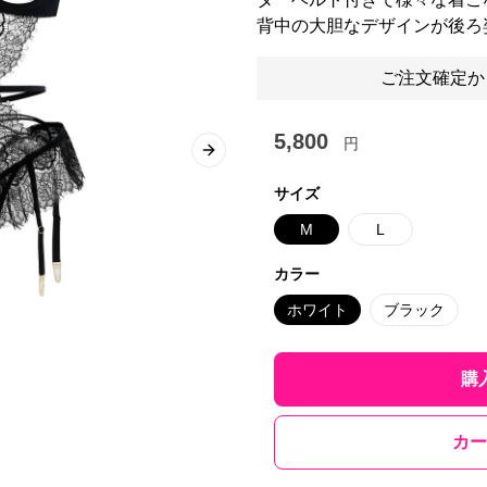
背中の大胆なデザインが後ろ
ご注文確定か
5,800
円
Next slide
サイズ
M
L
カラー
ホワイト
ブラック
購
カー