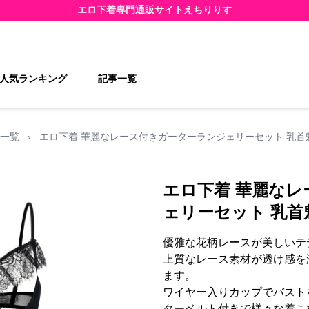
エロ下着
専門通販サイト
えちりりす
人気ランキング
記事一覧
一覧
›
エロ下着 華麗なレース付きガーターランジェリーセット 乳首
エロ下着 華麗な
ェリーセット 乳首
優雅な花柄レースが美しいテ
上質なレース素材が透け感を
ます。
ワイヤー入りカップでバスト
ターベルト付きで様々な着こ