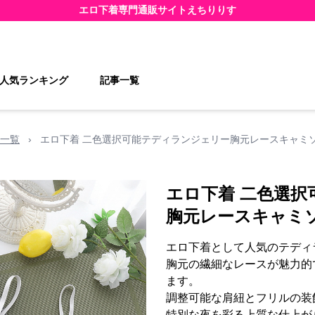
エロ下着
専門通販サイト
えちりりす
人気ランキング
記事一覧
一覧
›
エロ下着 二色選択可能テディランジェリー胸元レースキャミ
エロ下着 二色選
胸元レースキャミ
エロ下着として人気のテディ
胸元の繊細なレースが魅力的
ます。
調整可能な肩紐とフリルの装
特別な夜を彩る上質な仕上が