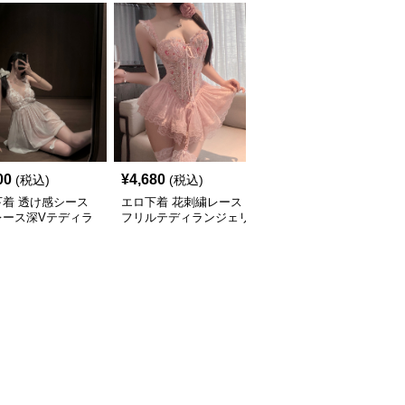
00
¥
4,680
¥
4,300
(税込)
(税込)
(税込)
下着 透け感シース
エロ下着 花刺繍レース
エロ下着 透け感レース
レース深Vテディラ
フリルテディランジェリ
フリルテディ 大人の誘
ェリー
ー
惑ボディスーツ テディ
ランジェリー