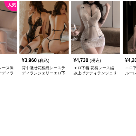
人気
¥
3,960
¥
4,730
¥
4,2
(税込)
(税込)
レース胸
背中魅せ花柄総レーステ
エロ下着 花柄レース編
エロ
テディラ
ディランジェリーエロ下
み上げテディランジェリ
ルー
着
ー
ンジ