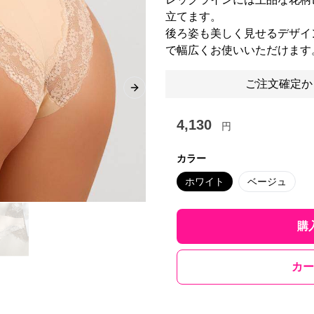
立てます。
後ろ姿も美しく見せるデザイ
で幅広くお使いいただけます
ご注文確定か
Next slide
4,130
円
カラー
ホワイト
ベージュ
購
カー