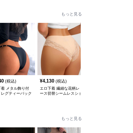
もっと見る
40
¥
4,130
¥
7,620
(税込)
(税込)
(税込)
下着 メタル飾り付
エロ下着 繊細な花柄レ
エロ下着 花柄総レース
イレグティーバック
ース切替シームレスショ
飾りローライズショーツ
ーツ
ーツ
もっと見る