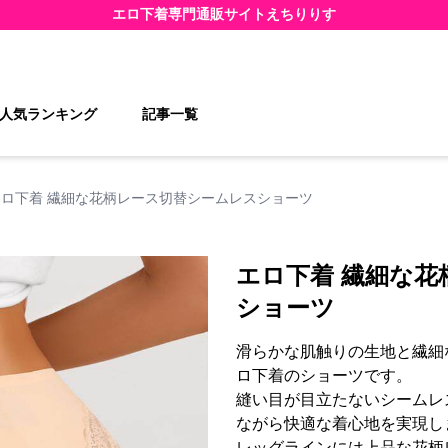
エロ下着
専門通販サイト
えちりりす
人気ランキング
記事一覧
エロ下着 繊細な花柄レース切替シームレスショーツ
エロ下着 繊細な
ショーツ
滑らかな肌触りの生地と繊細
ロ下着のショーツです。
縫い目が目立たないシームレ
ながら快適な着心地を実現し
レッグラインには上品な花柄