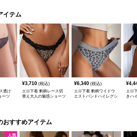
アイテム
¥
3,710
¥
6,340
¥
4,4
(税込)
(税込)
ス透け
エロ下着 豹柄レース切
エロ下着 豹柄ワイドウ
エロ
ョーツ
替え大人の魅惑ショーツ
エストバンドハイレグシ
きハ
ョーツ
ショ
のおすすめアイテム
人気