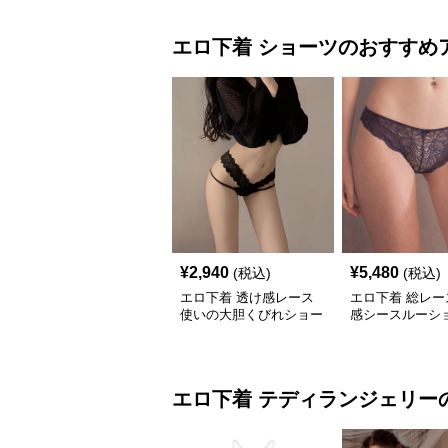
エロ下着
ショーツ
のおすすめ
¥
2,940
¥
5,480
(税込)
(税込)
エロ下着 透け感レース
エロ下着 総レー
使いの大胆くびれショー
感シースルーシ
ツ
エロ下着
テディランジェリー