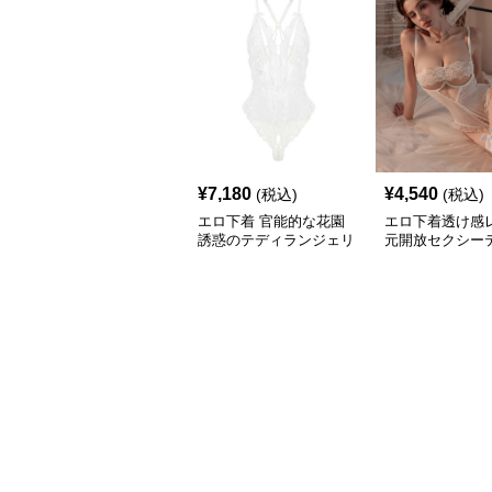
¥
7,180
¥
4,540
(税込)
(税込)
エロ下着 官能的な花園
エロ下着透け感
誘惑のテディランジェリ
元開放セクシー
ー
ンジェリー