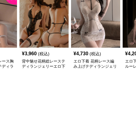
¥
3,960
¥
4,730
¥
4,2
(税込)
(税込)
レース胸
背中魅せ花柄総レーステ
エロ下着 花柄レース編
エロ
テディラ
ディランジェリーエロ下
み上げテディランジェリ
ルー
着
ー
ンジ