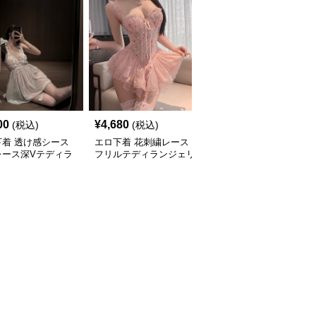
00
¥
4,680
¥
4,300
(税込)
(税込)
(税込)
下着 透け感シース
エロ下着 花刺繍レース
エロ下着 透け感レース
レース深Vテディラ
フリルテディランジェリ
フリルテディ 大人の誘
ェリー
ー
惑ボディスーツ テディ
ランジェリー